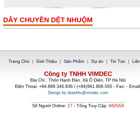
DÂY CHUYỀN DỆT NHUỘM
Trang Chủ
|
Giới Thiệu
|
Sản Phẩm
|
Dự án
|
Tin Tức
|
Liê
Công ty TNHH VIMDEC
Địa Chỉ : Thôn Hạnh Đàn, Xã Ô Diên, TP Hà Nội
Điện Thoại: +84.888.345.836 / (+84)961.806.555 - Fax: - Email
Design by doanhtv@vimdec.com
Số Người Online:
17
- Tổng Truy Cập:
682559