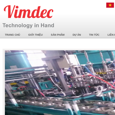
TRANG CHỦ
GIỚI THIỆU
SẢN PHẨM
DỰ ÁN
TIN TỨC
LIÊN 