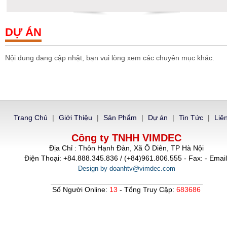
DỰ ÁN
Nội dung đang cập nhật, bạn vui lòng xem các chuyên mục khác.
Trang Chủ
|
Giới Thiệu
|
Sản Phẩm
|
Dự án
|
Tin Tức
|
Liê
Công ty TNHH VIMDEC
Địa Chỉ : Thôn Hạnh Đàn, Xã Ô Diên, TP Hà Nội
Điện Thoại: +84.888.345.836 / (+84)961.806.555 - Fax: - Email
Design by doanhtv@vimdec.com
Số Người Online:
13
- Tổng Truy Cập:
683686