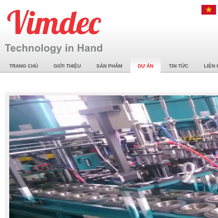
TRANG CHỦ
GIỚI THIỆU
SẢN PHẨM
DỰ ÁN
TIN TỨC
LIÊN 