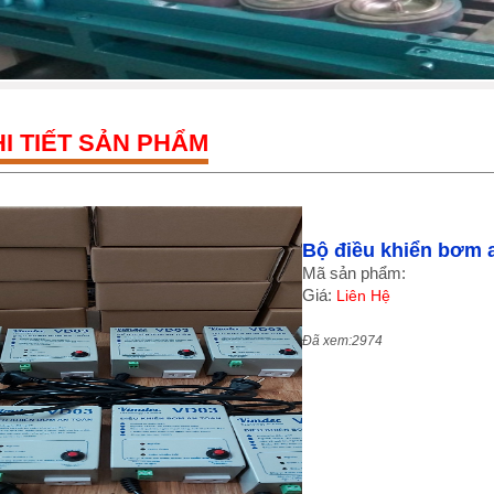
I TIẾT SẢN PHẨM
Bộ điều khiển bơm 
Mã sản phẩm:
Giá:
Liên Hệ
Đã xem:2974