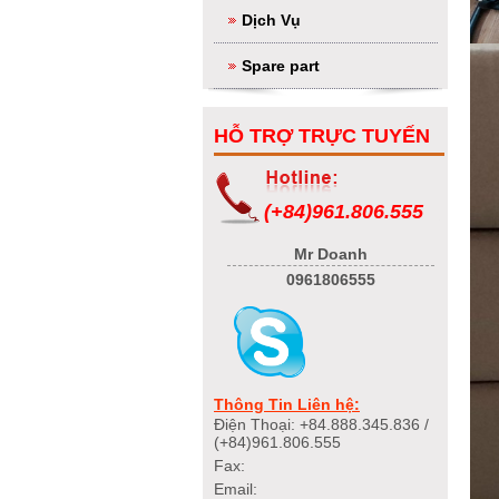
Dịch Vụ
Spare part
HỖ TRỢ TRỰC TUYẾN
(+84)961.806.555
Mr Doanh
0961806555
Thông Tin Liên hệ:
Điện Thoại: +84.888.345.836 /
(+84)961.806.555
Fax:
Email: