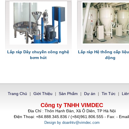
Lắp ráp Dây chuyền công nghệ
Lắp ráp Hệ thống cấp liệu
bơm hút
động
Trang Chủ
|
Giới Thiệu
|
Sản Phẩm
|
Dự án
|
Tin Tức
|
Liê
Công ty TNHH VIMDEC
Địa Chỉ : Thôn Hạnh Đàn, Xã Ô Diên, TP Hà Nội
Điện Thoại: +84.888.345.836 / (+84)961.806.555 - Fax: - Email
Design by doanhtv@vimdec.com