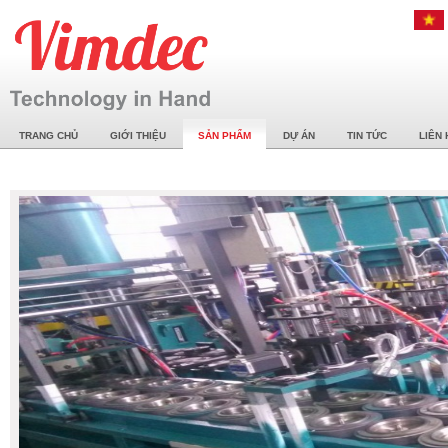
TRANG CHỦ
GIỚI THIỆU
SẢN PHẨM
DỰ ÁN
TIN TỨC
LIÊN 