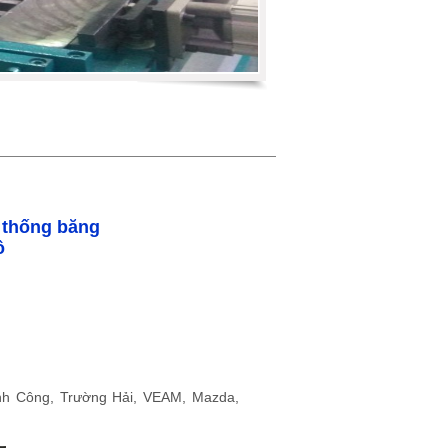
ệ thống băng
ô
hành Công, Trường Hải, VEAM, Mazda,