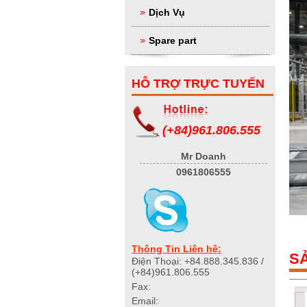
Dịch Vụ
Spare part
HỖ TRỢ TRỰC TUYẾN
(+84)961.806.555
Mr Doanh
0961806555
Thông Tin Liên hệ:
S
Điện Thoại: +84.888.345.836 /
(+84)961.806.555
Fax:
Email: