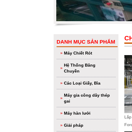
CH
DANH MỤC SẢN PHẨM
Máy Chiết Rót
Hệ Thống Băng
Chuyền
Các Loại Giấy, Bìa
Máy gia công dây thép
gai
Máy hàn lưới
Lắp
Ford
Giải pháp