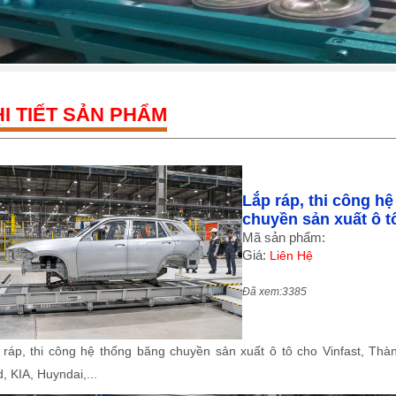
I TIẾT SẢN PHẨM
Lắp ráp, thi công h
chuyền sản xuất ô t
Mã sản phẩm:
Giá:
Liên Hệ
Đã xem:3385
 ráp, thi công hệ thống băng chuyền sản xuất ô tô cho Vinfast, T
, KIA, Huyndai,...