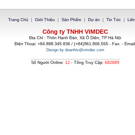
Trang Chủ
|
Giới Thiệu
|
Sản Phẩm
|
Dự án
|
Tin Tức
|
Liê
Công ty TNHH VIMDEC
Địa Chỉ : Thôn Hạnh Đàn, Xã Ô Diên, TP Hà Nội
Điện Thoại: +84.888.345.836 / (+84)961.806.555 - Fax: - Email
Design by doanhtv@vimdec.com
Số Người Online:
12
- Tổng Truy Cập:
682889