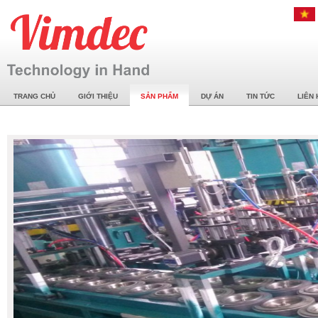
TRANG CHỦ
GIỚI THIỆU
SẢN PHẨM
DỰ ÁN
TIN TỨC
LIÊN 