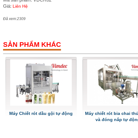
Giá:
Liên Hệ
Đã xem:2309
SẢN PHẨM KHÁC
Máy Chiết rót dầu gội tự động
Máy chiết rót bia chai th
và đóng nắp tự độn